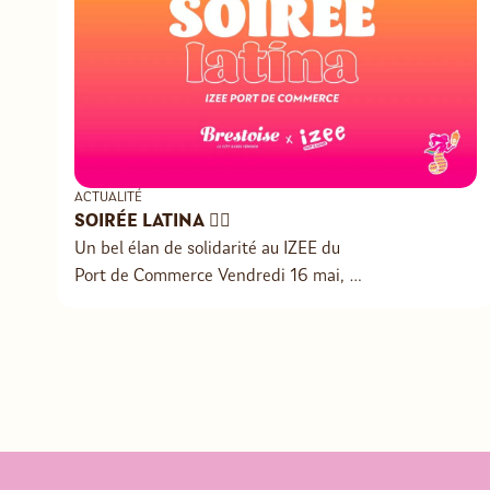
ACTUALITÉ
SOIRÉE LATINA ❤️‍🔥
Un bel élan de solidarité au IZEE du
Port de Commerce Vendredi 16 mai, le
IZEE du Port de Commerce s’est
transformé en lieu de fête à l’occasion
de notre dernière soirée caritative,
organisée en collaboration avec
Perrine Derrien, fondatrice du City
Guide Brestoise. Le thème de cette
édition haute en couleurs : Latina ❤️‍🔥