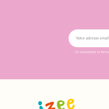
🌵, […]
En soumettant ce formu