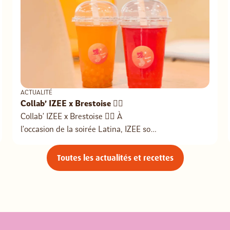
ACTUALITÉ
Collab’ IZEE x Brestoise ❤️‍🔥
Collab’ IZEE x Brestoise ❤️‍🔥 À
l’occasion de la soirée Latina, IZEE sort
en collab’ avec Brestoise : 2 nouveaux
Bubble Tea en édition limitée !! 🧋 •
Toutes les actualités et recettes
𝗕𝘂𝗯𝗯𝗹𝗲 𝗧𝗲𝗮 𝗠𝗲𝘅𝗶𝗰𝗼 (sirop & billes
fruit du dragon) 🩷 • 𝗕𝘂𝗯𝗯𝗹𝗲 𝗧𝗲𝗮
𝗔𝗺𝗮𝘇𝗼𝗻𝗶𝗮 (sirop passion & billes
coco) 🥥ps : nos bubble sont
pailletés…🪩 𝗗𝗶𝘀𝗽𝗼 𝗱𝗮𝗻𝘀 𝘃𝗼𝘀 […]