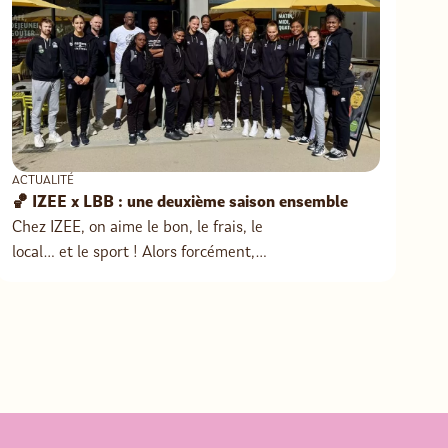
ACTUALITÉ
🏀 IZEE x LBB : une deuxième saison ensemble
Chez IZEE, on aime le bon, le frais, le
local… et le sport ! Alors forcément,
quand une belle histoire commence,
on a envie de la faire durer. 💜Cette
année encore, nous sommes heureux
de renouveler notre partenariat avec
le Landerneau Bretagne Basket 🐺
Lundi dernier, les joueuses sont venues
nous rendre visite au IZEE de