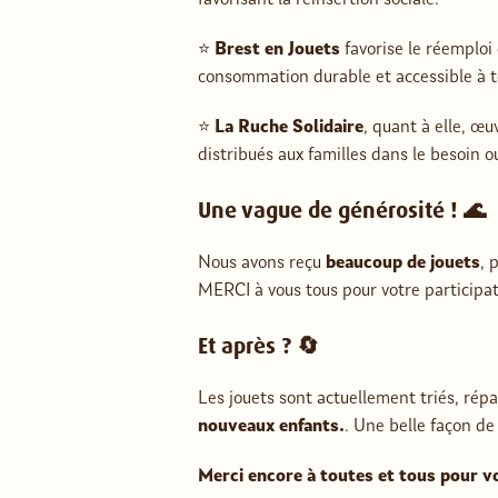
favorisant la réinsertion sociale.
⭐️
Brest en Jouets
favorise le réemploi 
consommation durable et accessible à t
⭐️
La Ruche Solidaire
, quant à elle, œu
distribués aux familles dans le besoin o
Une vague de générosité ! 🌊
Nous avons reçu
beaucoup de jouets
, 
MERCI à vous tous pour votre participat
Et après ? 🔄
Les jouets sont actuellement triés, répa
nouveaux enfants.
. Une belle façon d
Merci encore à toutes et tous pour v