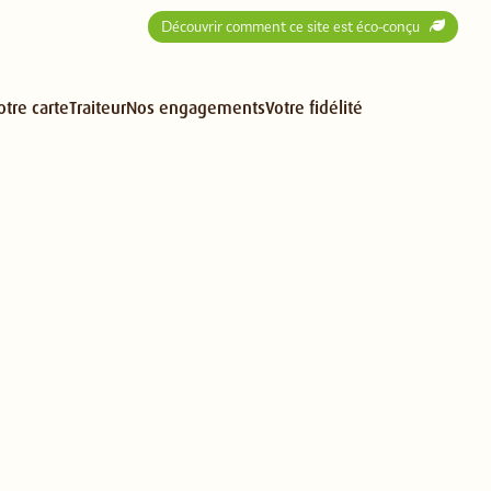
Découvrir comment ce site est éco-conçu
otre carte
Traiteur
Nos engagements
Votre fidélité
TAGNE DE JOU
CHE DE GÉN