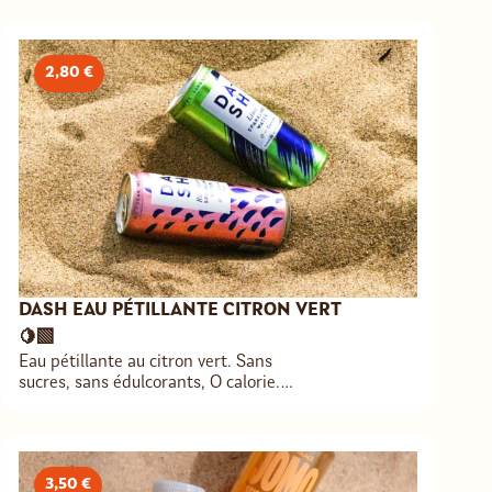
2,80 €
DASH EAU PÉTILLANTE CITRON VERT
🍋‍🟩
Eau pétillante au citron vert. Sans
sucres, sans édulcorants, O calorie.
Fruits «moches» revalorisés dans une
démarche anti-gaspillage.
3,50 €