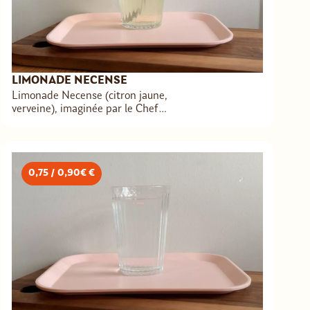
LIMONADE NECENSE
Limonade Necense (citron jaune,
verveine), imaginée par le Chef
Damien Duquesne. 100% naturelle &
artisanale à base de plantes &
d’épices cultivés en France. Réduisons
les emballages : pensez à apporter
0,75 / 0,90€ €
votre gourde à emporte