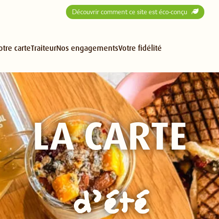
Découvrir comment ce site est éco-conçu
otre carte
Traiteur
Nos engagements
Votre fidélité
LA CARTE
d’été