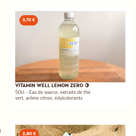
3,70 €
VITAMIN WELL LEMON ZERO 🍋
50cl – Eau de source, extraits de thé
vert, arôme citron, édulcolorants

2,80 €