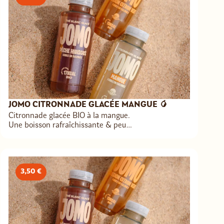
JOMO CITRONNADE GLACÉE MANGUE 🥭
Citronnade glacée BIO à la mangue.
Une boisson rafraîchissante & peu
calorique.
3,50 €