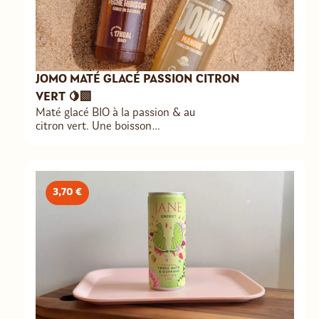
JOMO MATÉ GLACÉ PASSION CITRON
VERT 🍋‍🟩
Maté glacé BIO à la passion & au
citron vert. Une boisson
rafraîchissante & peu calorique.
3,70 €