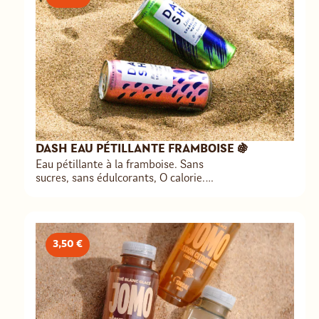
DASH EAU PÉTILLANTE FRAMBOISE 🍇
Eau pétillante à la framboise. Sans
sucres, sans édulcorants, O calorie.
Fruits «moches» revalorisés dans une
démarche anti gaspillage.
3,50 €