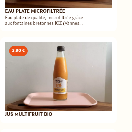
EAU PLATE MICROFILTRÉE
Eau plate de qualité, microfiltrée grâce
aux fontaines bretonnes IOZ (Vannes)
installées dans tous les restaurants
IZEE. La garantie d’une eau purifiée &
sans goût.
3,90 €
JUS MULTIFRUIT BIO