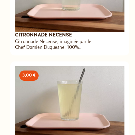
CITRONNADE NECENSE
Citronnade Necense, imaginée par le
Chef Damien Duquesne. 100%
naturelle & artisanale à base de
plantes & d’épices cultivés en France.
Réduisons les emballages : pensez à
apporter votre gourde à emporte
3,00 €