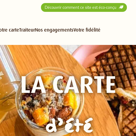
Découvrir comment ce site est éco-conçu
otre carte
Traiteur
Nos engagements
Votre fidélité
LA CARTE
d’été