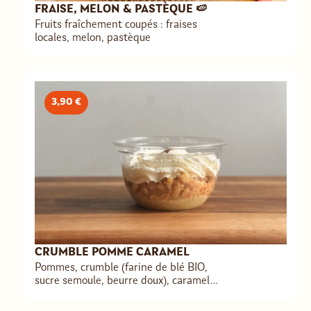
FRAISE, MELON & PASTÈQUE 🍉
Fruits fraîchement coupés : fraises
locales, melon, pastèque
3,90 €
CRUMBLE POMME CARAMEL
Pommes, crumble (farine de blé BIO,
sucre semoule, beurre doux), caramel,
chantilly (crème, sucre glace, vanille),
sucre cassonade