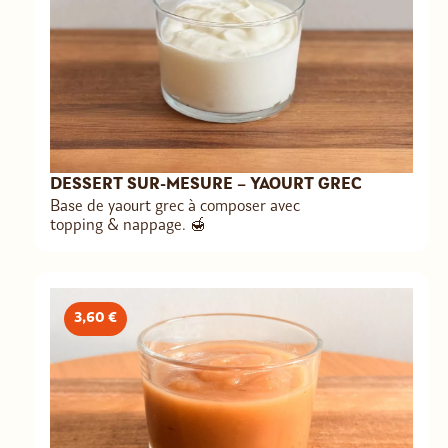
framboises, sucre, purée de figues, jus
de citron, pectine), miel
DESSERT SUR-MESURE – YAOURT GREC
Base de yaourt grec à composer avec
topping & nappage. 🍯
3,60 €