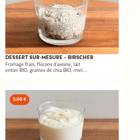
DESSERT SUR-MESURE – BIRSCHER
Fromage frais, flocons d’avoine, lait
entier BIO, graines de chia BIO, miel. A
composer avec topping & nappage. 🍯
3,60 €