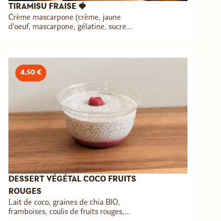
TIRAMISU FRAISE 🍓
Crème mascarpone (crème, jaune
d’oeuf, mascarpone, gélatine, sucre
cassonade), fraises fraîches, biscuit
génoise (farine de blé BIO, poudre
d’amande, oeuf, levure, sucre BIO),
speculoos
4,50 €
DESSERT VÉGÉTAL COCO FRUITS
ROUGES
Lait de coco, graines de chia BIO,
framboises, coulis de fruits rouges,