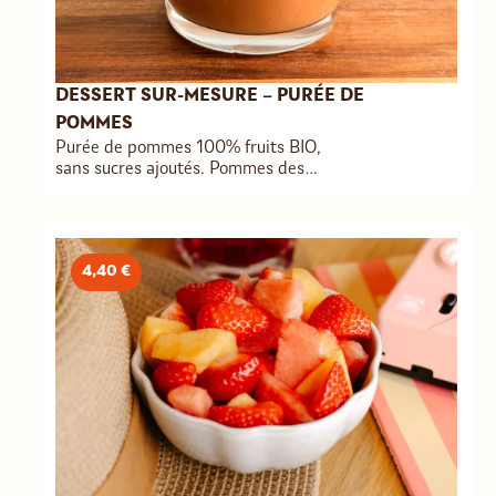
DESSERT SUR-MESURE – PURÉE DE
POMMES
Purée de pommes 100% fruits BIO,
sans sucres ajoutés. Pommes des
Coteaux Nantais. A personnaliser avec
des toppings & nappage. 🍯
4,40 €