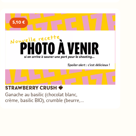
sucre BIO
5,10 €
STRAWBERRY CRUSH 🍓
Ganache au basilic (chocolat blanc,
crème, basilic BIO), crumble (beurre,
farine de bé BIO, poudre d’amande,
sucre BIO), biscuit (farine de blé BIO,
œuf, beurre, sucre BIO, crème fraîche,
levure, huile d’olive), fraises locales,
sirop vanille