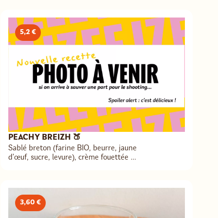
5,2 €
PEACHY BREIZH 🍑
Sablé breton (farine BIO, beurre, jaune
d’œuf, sucre, levure), crème fouettée à
la vanille (crème, mascarpone, sucre
glace, vanille), préparation pêches
fraîches (pêches blanches, vanille,
menthe, citron, sucre)
3,60 €