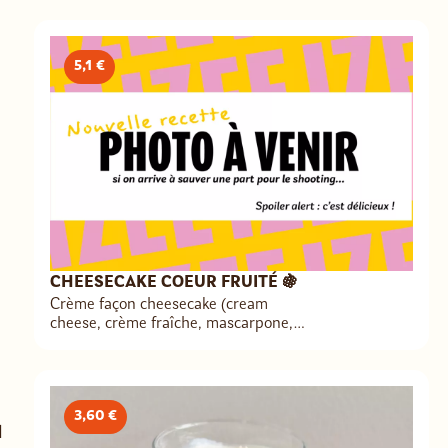
5,1 €
CHEESECAKE COEUR FRUITÉ 🍇
Crème façon cheesecake (cream
cheese, crème fraîche, mascarpone,
sucre glace, vanille, jus de citron,
zestes de citron, gélatine), crumble
(beurre, farine de blé BIO, poudre
d’amande, sucre), base de cheesecake

3,60 €
(beurre, brisures de spéculoos),
compotée de fruits (brisures de